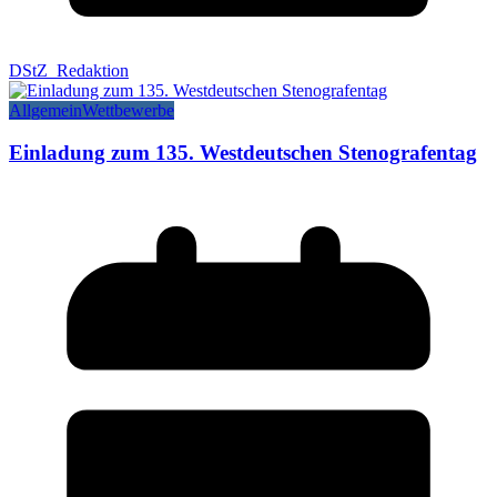
DStZ_Redaktion
Allgemein
Wettbewerbe
Einladung zum 135. Westdeutschen Stenografentag