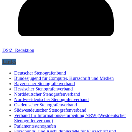
DStZ_Redaktion
Links
Deutscher Stenografenbund
Bundesjugend für Computer, Kurzschrift und Medien
Bayerischer Stenografenverband
Hessischer Stenografenverband
Norddeutscher Stenografenverband
Nordwestdeutscher Stenografenverband
Ostdeutscher Stenografenverband
Südwestdeutscher Stenografenverband
Verband für Informationsverarbeitung NRW (Westdeutscher
Stenografenverband)
Parlamentsstenografen
Forschungs- und Ausbildungsstätte für Kurzschrift und