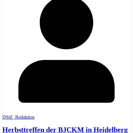
DStZ_Redaktion
Herbsttreffen der BJCKM in Heidelberg