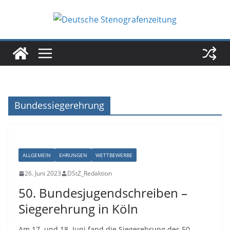
Zum
Inhalt
springen
Bundessiegerehrung
ALLGEMEIN
EHRUNGEN
WETTBEWERBE
26. Juni 2023
DStZ_Redaktion
50. Bundesjugendschreiben –
Siegerehrung in Köln
Am 17. und 18. Juni fand die Siegerehrung des 50.