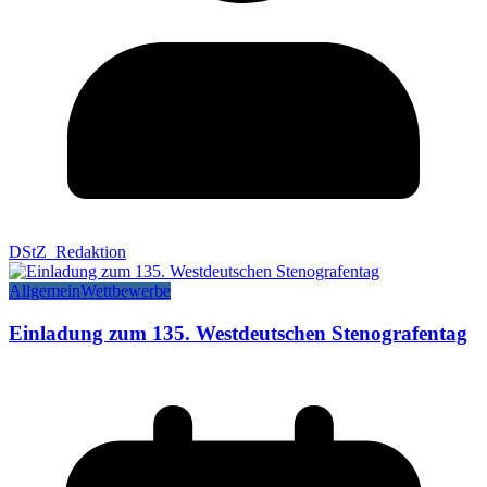
DStZ_Redaktion
Allgemein
Wettbewerbe
Einladung zum 135. Westdeutschen Stenografentag