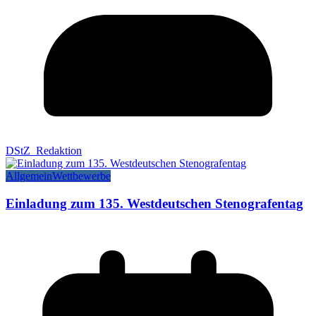
DStZ_Redaktion
Allgemein
Wettbewerbe
Einladung zum 135. Westdeutschen Stenografentag