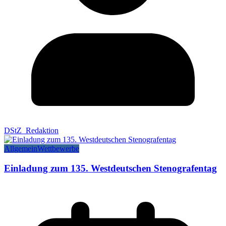
DStZ_Redaktion
Allgemein
Wettbewerbe
Einladung zum 135. Westdeutschen Stenografentag