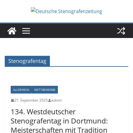
Zum
Inhalt
springen
Stenografentag
ALLGEMEIN
WETTBEWERBE
21. September 2025
admin
134. Westdeutscher
Stenografentag in Dortmund:
Meisterschaften mit Tradition