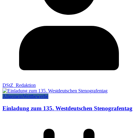
DStZ_Redaktion
Allgemein
Wettbewerbe
Einladung zum 135. Westdeutschen Stenografentag