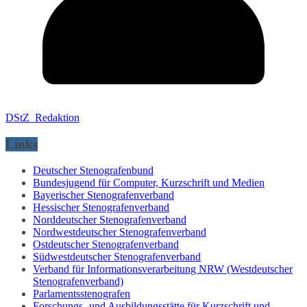
DStZ_Redaktion
Links
Deutscher Stenografenbund
Bundesjugend für Computer, Kurzschrift und Medien
Bayerischer Stenografenverband
Hessischer Stenografenverband
Norddeutscher Stenografenverband
Nordwestdeutscher Stenografenverband
Ostdeutscher Stenografenverband
Südwestdeutscher Stenografenverband
Verband für Informationsverarbeitung NRW (Westdeutscher
Stenografenverband)
Parlamentsstenografen
Forschungs- und Ausbildungsstätte für Kurzschrift und