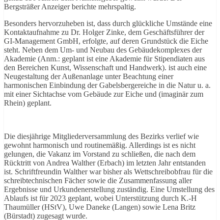
Bergsträßer Anzeiger berichte mehrspaltig.
Besonders hervorzuheben ist, dass durch glückliche Umstände eine
Kontaktaufnahme zu Dr. Holger Zinke, dem Geschäftsführer der
GI-Management GmbH, erfolgte, auf deren Grundstück die Eiche
steht. Neben dem Um- und Neubau des Gebäudekomplexes der
Akademie (Anm.: geplant ist eine Akademie für Stipendiaten aus
den Bereichen Kunst, Wissenschaft und Handwerk). ist auch eine
Neugestaltung der Außenanlage unter Beachtung einer
harmonischen Einbindung der Gabelsbergereiche in die Natur u. a.
mit einer Sichtachse vom Gebäude zur Eiche und (imaginär zum
Rhein) geplant.
Die diesjährige Mitgliederversammlung des Bezirks verlief wie
gewohnt harmonisch und routinemäßig. Allerdings ist es nicht
gelungen, die Vakanz im Vorstand zu schließen, die nach dem
Rücktritt von Andrea Walther (Erbach) im letzten Jahr entstanden
ist. Schriftfreundin Walther war bisher als Wettschreibobfrau für die
schreibtechnischen Fächer sowie die Zusammenfassung aller
Ergebnisse und Urkundenerstellung zuständig. Eine Umstellung des
Ablaufs ist für 2023 geplant, wobei Unterstützung durch K.-H
Thaumüller (HStV), Uwe Daneke (Langen) sowie Lena Britz
(Bürstadt) zugesagt wurde.