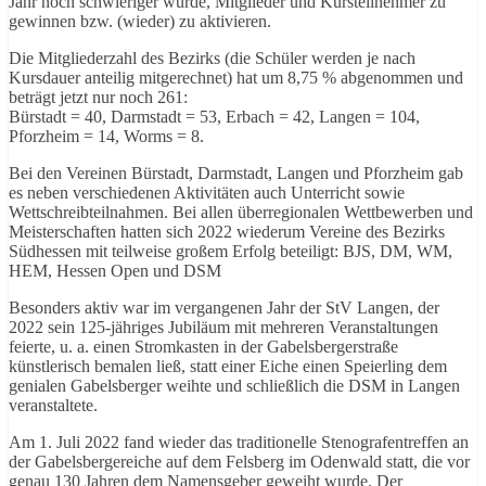
Jahr noch schwieriger wurde, Mitglieder und Kursteilnehmer zu
gewinnen bzw. (wieder) zu aktivieren.
Die Mitgliederzahl des Bezirks (die Schüler werden je nach
Kursdauer anteilig mitgerechnet) hat um 8,75 % abgenommen und
beträgt jetzt nur noch 261:
Bürstadt = 40, Darmstadt = 53, Erbach = 42, Langen = 104,
Pforzheim = 14, Worms = 8.
Bei den Vereinen Bürstadt, Darmstadt, Langen und Pforzheim gab
es neben verschiedenen Aktivitäten auch Unterricht sowie
Wettschreibteilnahmen. Bei allen überregionalen Wettbewerben und
Meisterschaften hatten sich 2022 wiederum Vereine des Bezirks
Südhessen mit teilweise großem Erfolg beteiligt: BJS, DM, WM,
HEM, Hessen Open und DSM
Besonders aktiv war im vergangenen Jahr der StV Langen, der
2022 sein 125-jähriges Jubiläum mit mehreren Veranstaltungen
feierte, u. a. einen Stromkasten in der Gabelsbergerstraße
künstlerisch bemalen ließ, statt einer Eiche einen Speierling dem
genialen Gabelsberger weihte und schließlich die DSM in Langen
veranstaltete.
Am 1. Juli 2022 fand wieder das traditionelle Stenografentreffen an
der Gabelsbergereiche auf dem Felsberg im Odenwald statt, die vor
genau 130 Jahren dem Namensgeber geweiht wurde. Der