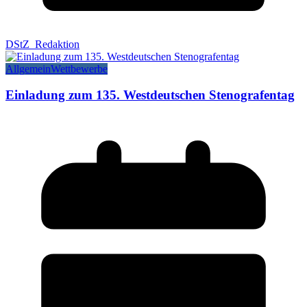
DStZ_Redaktion
Allgemein
Wettbewerbe
Einladung zum 135. Westdeutschen Stenografentag