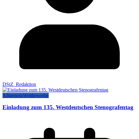
DStZ_Redaktion
Allgemein
Wettbewerbe
Einladung zum 135. Westdeutschen Stenografentag