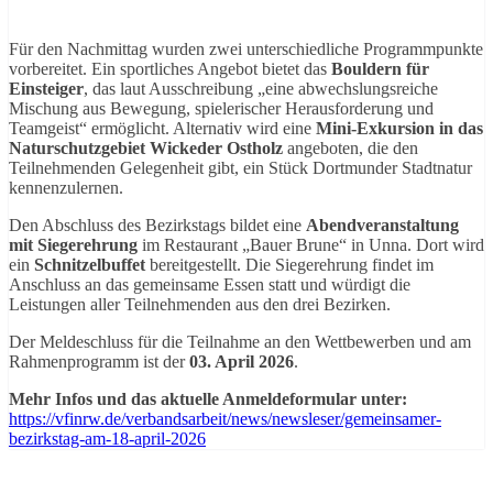
Für den Nachmittag wurden zwei unterschiedliche Programmpunkte
vorbereitet. Ein sportliches Angebot bietet das
Bouldern für
Einsteiger
, das laut Ausschreibung „eine abwechslungsreiche
Mischung aus Bewegung, spielerischer Herausforderung und
Teamgeist“ ermöglicht. Alternativ wird eine
Mini‑Exkursion in das
Naturschutzgebiet Wickeder Ostholz
angeboten, die den
Teilnehmenden Gelegenheit gibt, ein Stück Dortmunder Stadtnatur
kennenzulernen.
Den Abschluss des Bezirkstags bildet eine
Abendveranstaltung
mit Siegerehrung
im Restaurant „Bauer Brune“ in Unna. Dort wird
ein
Schnitzelbuffet
bereitgestellt. Die Siegerehrung findet im
Anschluss an das gemeinsame Essen statt und würdigt die
Leistungen aller Teilnehmenden aus den drei Bezirken.
Der Meldeschluss für die Teilnahme an den Wettbewerben und am
Rahmenprogramm ist der
03. April 2026
.
Mehr Infos und das aktuelle Anmeldeformular unter:
https://vfinrw.de/verbandsarbeit/news/newsleser/gemeinsamer-
bezirkstag-am-18-april-2026