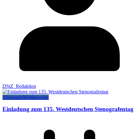
DStZ_Redaktion
Allgemein
Wettbewerbe
Einladung zum 135. Westdeutschen Stenografentag