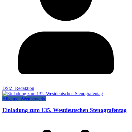
DStZ_Redaktion
Allgemein
Wettbewerbe
Einladung zum 135. Westdeutschen Stenografentag