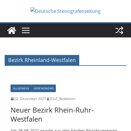
Zum
Inhalt
springen
Bezirk Rheinland-Westfalen
ALLGEMEIN
VEREINSNEWS
22. Dezember 2021
DStZ_Redaktion
Neuer Bezirk Rhein-Ruhr-
Westfalen
Am 28.08.2021 wurde aus den beiden Bezirksvereinen