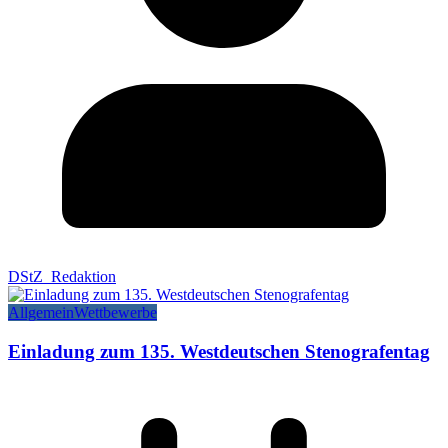
DStZ_Redaktion
Allgemein
Wettbewerbe
Einladung zum 135. Westdeutschen Stenografentag