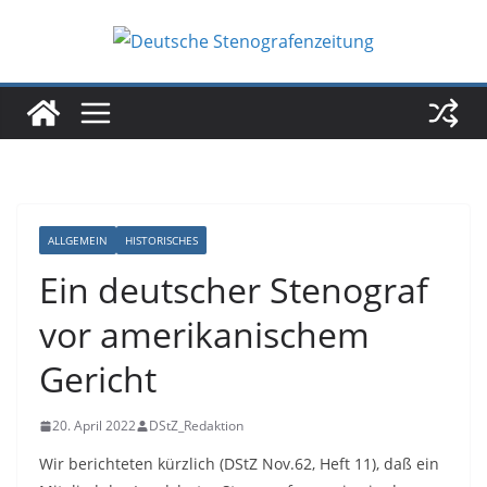
Zum
Inhalt
springen
ALLGEMEIN
HISTORISCHES
Ein deutscher Stenograf
vor amerikanischem
Gericht
20. April 2022
DStZ_Redaktion
Wir berichteten kürzlich (DStZ Nov.62, Heft 11), daß ein