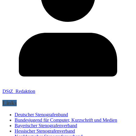
DStZ_Redaktion
Links
Deutscher Stenografenbund
Bundesjugend für Computer, Kurzschrift und Medien
Bayerischer Stenografenverband
Hessischer Stenografenverband