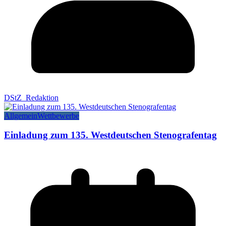
DStZ_Redaktion
Allgemein
Wettbewerbe
Einladung zum 135. Westdeutschen Stenografentag