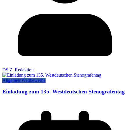
DStZ_Redaktion
Allgemein
Wettbewerbe
Einladung zum 135. Westdeutschen Stenografentag