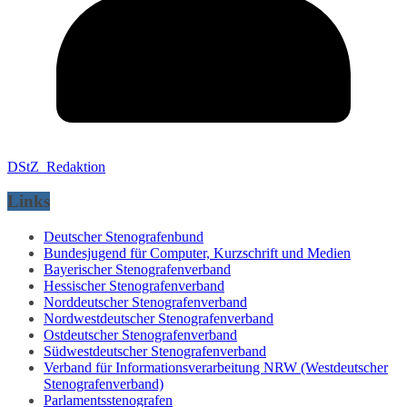
DStZ_Redaktion
Links
Deutscher Stenografenbund
Bundesjugend für Computer, Kurzschrift und Medien
Bayerischer Stenografenverband
Hessischer Stenografenverband
Norddeutscher Stenografenverband
Nordwestdeutscher Stenografenverband
Ostdeutscher Stenografenverband
Südwestdeutscher Stenografenverband
Verband für Informationsverarbeitung NRW (Westdeutscher
Stenografenverband)
Parlamentsstenografen