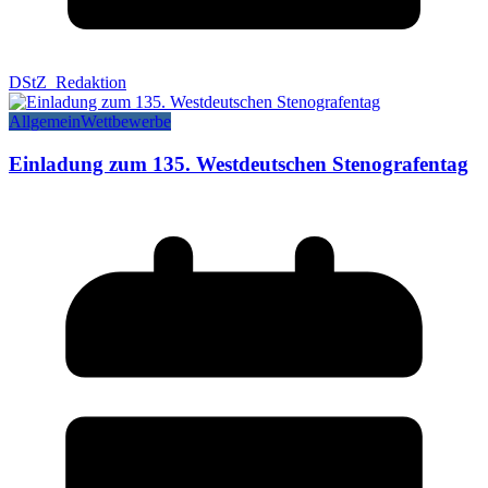
DStZ_Redaktion
Allgemein
Wettbewerbe
Einladung zum 135. Westdeutschen Stenografentag