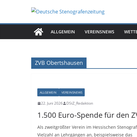
Zum
Inhalt
springen
ALLGEMEIN
VEREINSNEWS
WETT
ZVB Obertshausen
ALLGEMEIN
VEREINSNEWS
22. Juni 2026
DStZ_Redaktion
1.500 Euro-Spende für den Z
Als zweitgrößter Verein im Hessischen Stenogra
Vielzahl an Lehrgängen an, beispielsweise das